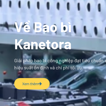
Về Bao bì
Kanetora
Giải pháp bao bì công nghiệp đạt tiêu chuẩn 
hiệu suất ổn định và chi phí tối ưu.
Xem thêm