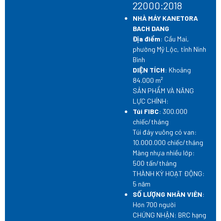
22000:2018
NHÀ MÁY KANETORA
BACH DANG
Địa điểm
: Cầu Mai,
phường Mỹ Lộc, tỉnh Ninh
Bình
DIỆN TÍCH
: Khoảng
84.000 m²
SẢN PHẨM VÀ NĂNG
LỰC CHÍNH:
Túi FIBC
: 300.000
chiếc/tháng
Túi đáy vuông có van:
10.000.000 chiếc/tháng
Màng nhựa nhiều lớp:
500 tấn/tháng
THÀNH KỲ HOẠT ĐỘNG:
5 năm
SỐ LƯỢNG NHÂN VIÊN
:
Hơn 700 người
CHỨNG NHẬN: BRC hạng