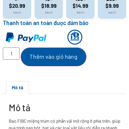
$20.99
$18.99
$14.99
$9.99
each
each
each
each
Thanh toán an toàn được đảm bảo
Thêm vào giỏ hàng
Mô tả
Mô tả
Bao FIBC miệng trùm có phần vải mở rộng ở phía trên, giúp
quá trình nạp bột, hạt và các loại vật liệu rời diễn ra nhanh