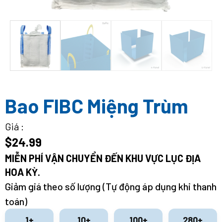
Bao FIBC Miệng Trùm
Giá :
$
24.99
MIỄN PHÍ VẬN CHUYỂN ĐẾN KHU VỰC LỤC ĐỊA
HOA KỲ.
Giảm giá theo số lượng (Tự động áp dụng khi thanh
toán)
1+
10+
100+
280+